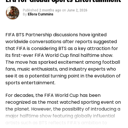
that before his generation, Portugal had not won a
go-to expert for businesses looking to take their branding to
the next level.
major international title, highlighting how the team
Published
2 months ago
on
June 2, 2026
went on to secure historic success during his
By
Ellora Cummins
career. For Ronaldo, those achievements remain a
source of immense pride despite the painful World
FIFA BTS Partnership discussions have ignited
Cup exit. Rather than dwelling on elimination, he
worldwide conversations after reports suggested
reflected on the milestones Portugal reached while
that FIFA is considering BTS as a key attraction for
he wore the national jersey.
its first-ever FIFA World Cup final halftime show.
The Portuguese captain pointed to the country’s
The move has sparked excitement among football
first major international triumph and the success
fans, music enthusiasts, and industry experts who
that followed as defining moments for the national
see it as a potential turning point in the evolution of
team. His comments underlined not only his
sports entertainment.
personal contribution but also the collective
For decades, the FIFA World Cup has been
accomplishments of the squad that helped elevate
recognized as the most watched sporting event on
Portugal among football’s elite nations. While
the planet. However, the possibility of introducing a
emotions naturally ran high after the defeat,
major halftime show featuring globally influential
Ronaldo’s message remained one of gratitude and
artists such as BTS reflects FIFA’s ambition to
pride instead of regret.